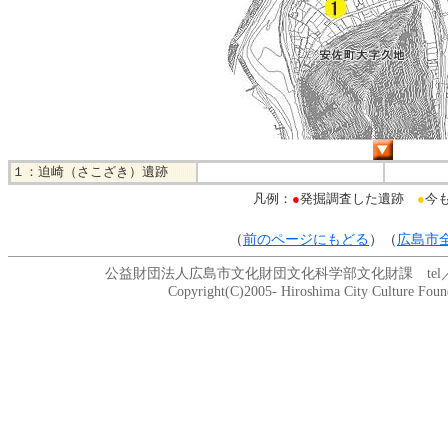
１：迫崎（さこざき）遺跡
凡例：
●
発掘調査した遺跡
●
今
（
前のページにもどる
）（
広島市
公益財団法人広島市文化財団文化科学部文化財課 tel／082-208
Copyright(C)2005- Hiroshima City Culture Founda