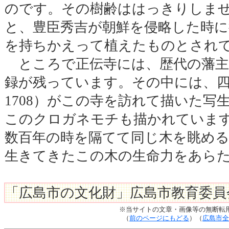
のです。その樹齢ははっきりしま
と、豊臣秀吉が朝鮮を侵略した時に
を持ちかえって植えたものとされ
ところで正伝寺には、歴代の藩主
録が残っています。その中には、四代
1708）がこの寺を訪れて描いた写
このクロガネモチも描かれていま
数百年の時を隔てて同じ木を眺め
生きてきたこの木の生命力をあら
「広島市の文化財」広島市教育委員
※当サイトの文章・画像等の無断転
（
前のページにもどる
）（
広島市全