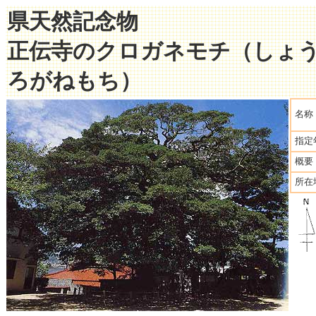
県天然記念物
正伝寺のクロガネモチ（しょ
ろがねもち）
名称
指定
概要
所在