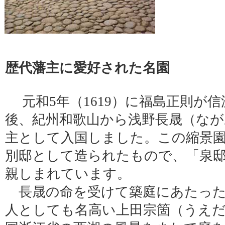
歴代藩主に愛好された名園
元和5年（1619）に福島正則が
後、紀州和歌山から浅野長晟（なが
主として入国しました。この縮景
別邸として造られたもので、「泉
親しまれています。
長晟の命を受けて築庭にあたった
人としても名高い上田宗箇（うえ