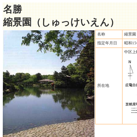
名勝
縮景園（しゅっけいえん）
名称
縮景園
指定年月日
昭和15
中区上幟
所在地