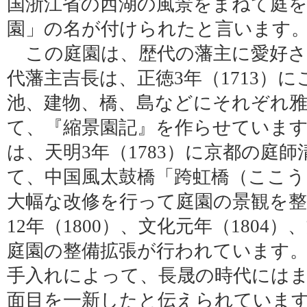
国浙江省の西湖の風景をまねて庭
園」の名が付けられたと言います
この庭園は、歴代の藩主に愛好さ
代藩主吉長は、正徳3年（1713）
池、建物、橋、島などにそれぞれ
て、『縮景園記』を作らせていま
は、天明3年（1783）に京都の庭
て、中国風太鼓橋「跨虹橋（ここ
大幅な改修を行って庭園の景観を
12年（1800）、文化元年（1804）
庭園の整備拡張が行われています
手入れによって、長晟の時代には
面目を一新したと伝えられていま