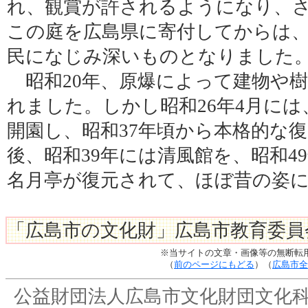
れ、観賞が許されるようになり、さ
この庭を広島県に寄付してからは
民になじみ深いものとなりました
昭和20年、原爆によって建物や
れました。しかし昭和26年4月に
開園し、昭和37年頃から本格的な
後、昭和39年には清風館を、昭和4
名月亭が復元されて、ほぼ昔の姿
「広島市の文化財」広島市教育委員
※当サイトの文章・画像等の無断転
（
前のページにもどる
）（
広島市全
公益財団法人広島市文化財団文化科学部