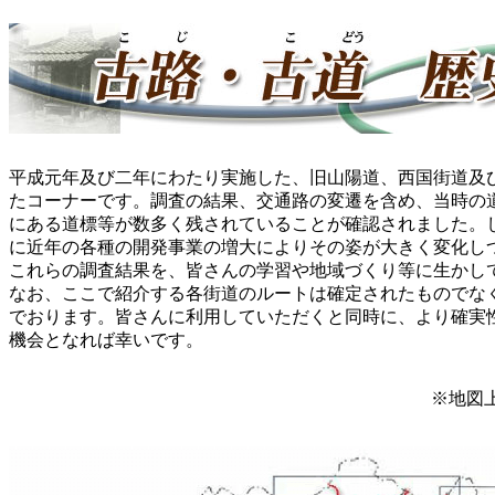
平成元年及び二年にわたり実施した、旧山陽道、西国街道及
たコーナーです。調査の結果、交通路の変遷を含め、当時の
にある道標等が数多く残されていることが確認されました。
に近年の各種の開発事業の増大によりその姿が大きく変化し
これらの調査結果を、皆さんの学習や地域づくり等に生かし
なお、ここで紹介する各街道のルートは確定されたものでな
でおります。皆さんに利用していただくと同時に、より確実
機会となれば幸いです。
※地図