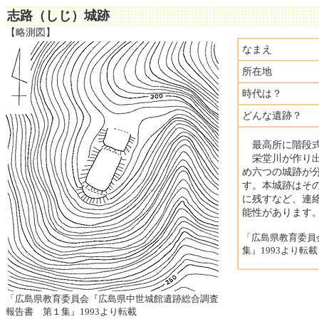
志路（しじ）城跡
【略測図】
なまえ
所在地
時代は？
どんな遺跡？
最高所に階段式
栄堂川が作り出
め六つの城跡が
す。本城跡はそ
に残すなど、連
能性があります
「広島県教育委員
集』1993より転載
「広島県教育委員会『広島県中世城館遺跡総合調査
報告書 第１集』1993より転載