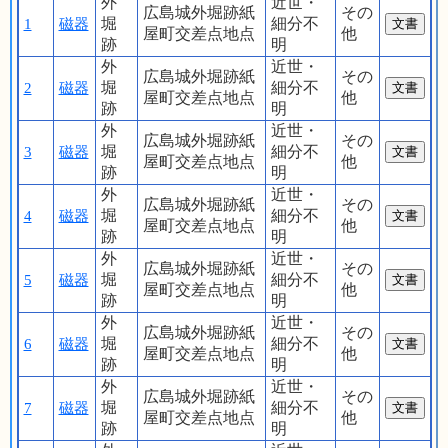
外
近世・
広島城外堀跡紙
その
堀
細分不
1
磁器
屋町交差点地点
他
跡
明
外
近世・
広島城外堀跡紙
その
堀
細分不
2
磁器
屋町交差点地点
他
跡
明
外
近世・
広島城外堀跡紙
その
堀
細分不
3
磁器
屋町交差点地点
他
跡
明
外
近世・
広島城外堀跡紙
その
堀
細分不
4
磁器
屋町交差点地点
他
跡
明
外
近世・
広島城外堀跡紙
その
堀
細分不
5
磁器
屋町交差点地点
他
跡
明
外
近世・
広島城外堀跡紙
その
堀
細分不
6
磁器
屋町交差点地点
他
跡
明
外
近世・
広島城外堀跡紙
その
堀
細分不
7
磁器
屋町交差点地点
他
跡
明