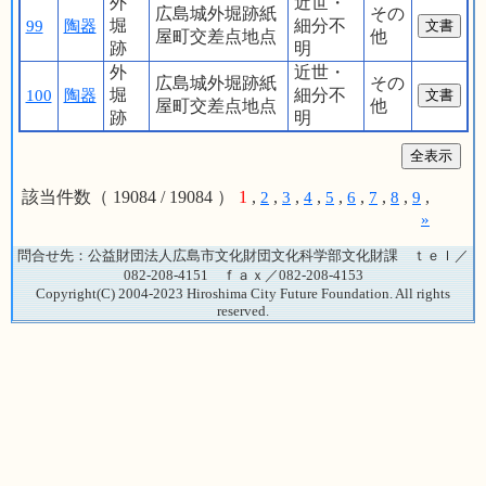
外
近世・
広島城外堀跡紙
その
堀
細分不
99
陶器
屋町交差点地点
他
跡
明
外
近世・
広島城外堀跡紙
その
堀
細分不
100
陶器
屋町交差点地点
他
跡
明
該当件数（ 19084 / 19084 ）
1
,
,
,
,
,
,
,
,
,
2
3
4
5
6
7
8
9
»
問合せ先：公益財団法人広島市文化財団文化科学部文化財課 ｔｅｌ／
082-208-4151 ｆａｘ／082-208-4153
Copyright(C) 2004-2023 Hiroshima City Future Foundation. All rights
reserved.