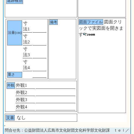
遺跡種別
図面クリ
図面ファイル
備考
寸
ックで実図面を開きま
法1
法量(cm)
す
寸
法2
寸
法3
寸
法4
重さ
外観1
外観
外観2
外観3
外観4
なし
文書
問合せ先：公益財団法人広島市文化財団文化科学部文化財課 ｔｅｌ／