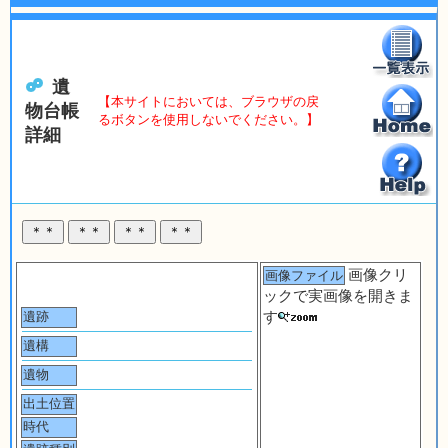
遺
【本サイトにおいては、ブラウザの戻
物台帳
るボタンを使用しないでください。】
詳細
画像クリ
画像ファイル
ックで実画像を開きま
す
遺跡
遺構
遺物
出土位置
時代