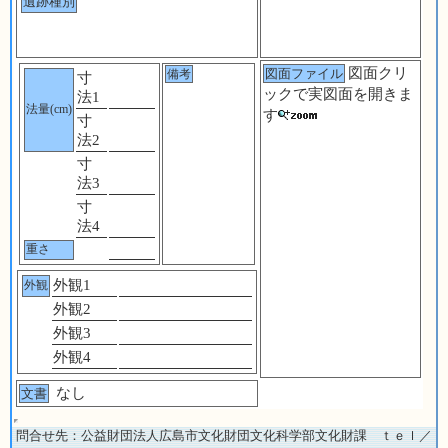
遺跡種別
図面クリ
図面ファイル
備考
寸
ックで実図面を開きま
法1
法量(cm)
す
寸
法2
寸
法3
寸
法4
重さ
外観1
外観
外観2
外観3
外観4
なし
文書
問合せ先：公益財団法人広島市文化財団文化科学部文化財課 ｔｅｌ／