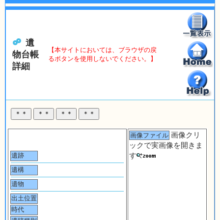
遺
【本サイトにおいては、ブラウザの戻
物台帳
るボタンを使用しないでください。】
詳細
画像クリ
画像ファイル
ックで実画像を開きま
す
遺跡
遺構
遺物
出土位置
時代