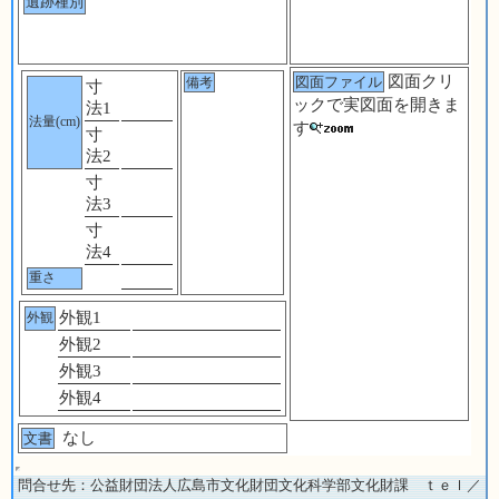
遺跡種別
図面クリ
図面ファイル
備考
寸
ックで実図面を開きま
法1
法量(cm)
す
寸
法2
寸
法3
寸
法4
重さ
外観1
外観
外観2
外観3
外観4
なし
文書
問合せ先：公益財団法人広島市文化財団文化科学部文化財課 ｔｅｌ／