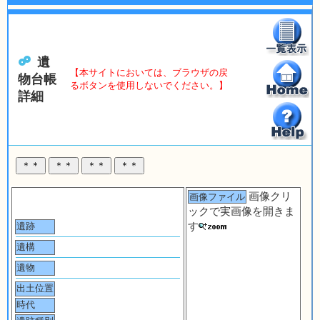
遺
【本サイトにおいては、ブラウザの戻
物台帳
るボタンを使用しないでください。】
詳細
画像クリ
画像ファイル
ックで実画像を開きま
す
遺跡
遺構
遺物
出土位置
時代