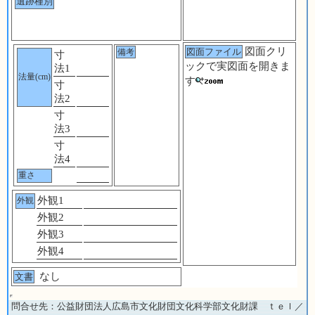
遺跡種別
図面クリ
図面ファイル
備考
寸
ックで実図面を開きま
法1
法量(cm)
す
寸
法2
寸
法3
寸
法4
重さ
外観1
外観
外観2
外観3
外観4
なし
文書
問合せ先：公益財団法人広島市文化財団文化科学部文化財課 ｔｅｌ／