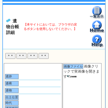
遺
【本サイトにおいては、ブラウザの戻
物台帳
るボタンを使用しないでください。】
詳細
画像クリ
画像ファイル
ックで実画像を開きま
す
遺跡
遺構
遺物
出土位置
時代