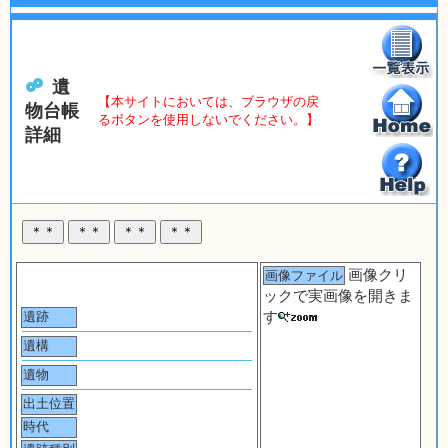
遺
【本サイトにおいては、ブラウザの戻
物台帳
るボタンを使用しないでください。】
詳細
画像クリ
画像ファイル
ックで実画像を開きま
す
遺跡
遺構
遺物
出土位置
時代