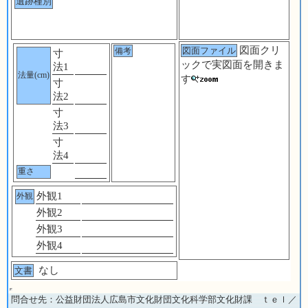
遺跡種別
図面クリ
図面ファイル
備考
寸
ックで実図面を開きま
法1
法量(cm)
す
寸
法2
寸
法3
寸
法4
重さ
外観1
外観
外観2
外観3
外観4
なし
文書
問合せ先：公益財団法人広島市文化財団文化科学部文化財課 ｔｅｌ／