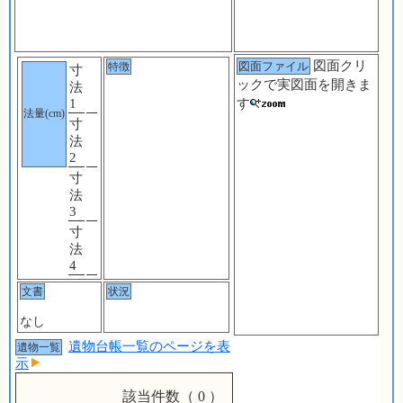
図面クリ
図面ファイル
特徴
寸
ックで実図面を開きま
法
す
1
法量(cm)
寸
法
2
寸
法
3
寸
法
4
文書
状況
なし
遺物台帳一覧のページを表
遺物一覧
示