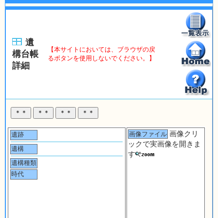
遺
【本サイトにおいては、ブラウザの戻
構台帳
るボタンを使用しないでください。】
詳細
画像クリ
画像ファイル
遺跡
ックで実画像を開きま
遺構
す
遺構種類
時代