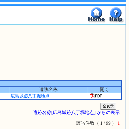
遺跡名称
開く
広島城跡八丁堀地点
遺跡名称[広島城跡八丁堀地点] からの表示
該当件数（ 1 / 99 ）
1