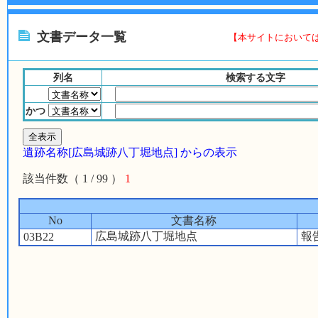
文書データ一覧
【本サイトにおいて
列名
検索する文字
かつ
遺跡名称[広島城跡八丁堀地点] からの表示
該当件数（ 1 / 99 ）
1
No
文書名称
広島城跡八丁堀地点
報
03B22