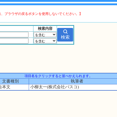
は、ブラウザの戻るボタンを使用しないでください。】
検索内容
項目名をクリックすると並べかえられます。
文書種別
執筆者
告本文
小柳太一(株式会社パスコ)